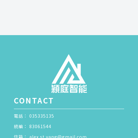
035335135
83061544
alex.st.yang@gmail.com